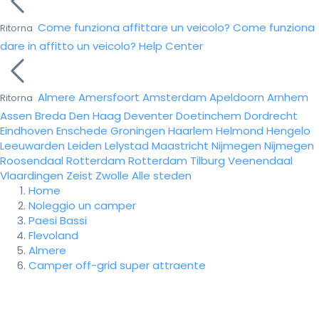
Come funziona affittare un veicolo?
Come funziona
Ritorna
dare in affitto un veicolo?
Help Center
Almere
Amersfoort
Amsterdam
Apeldoorn
Arnhem
Ritorna
Assen
Breda
Den Haag
Deventer
Doetinchem
Dordrecht
Eindhoven
Enschede
Groningen
Haarlem
Helmond
Hengelo
Leeuwarden
Leiden
Lelystad
Maastricht
Nijmegen
Nijmegen
Roosendaal
Rotterdam
Rotterdam
Tilburg
Veenendaal
Vlaardingen
Zeist
Zwolle
Alle steden
Home
Noleggio un camper
Paesi Bassi
Flevoland
Almere
Camper off-grid super attraente