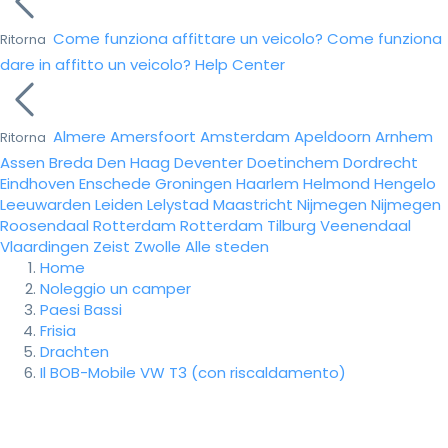
Come funziona affittare un veicolo?
Come funziona
Ritorna
dare in affitto un veicolo?
Help Center
Almere
Amersfoort
Amsterdam
Apeldoorn
Arnhem
Ritorna
Assen
Breda
Den Haag
Deventer
Doetinchem
Dordrecht
Eindhoven
Enschede
Groningen
Haarlem
Helmond
Hengelo
Leeuwarden
Leiden
Lelystad
Maastricht
Nijmegen
Nijmegen
Roosendaal
Rotterdam
Rotterdam
Tilburg
Veenendaal
Vlaardingen
Zeist
Zwolle
Alle steden
Home
Noleggio un camper
Paesi Bassi
Frisia
Drachten
Il BOB-Mobile VW T3 (con riscaldamento)