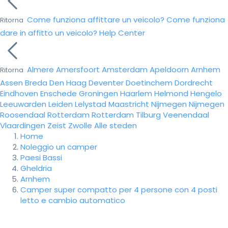
Come funziona affittare un veicolo?
Come funziona
Ritorna
dare in affitto un veicolo?
Help Center
Almere
Amersfoort
Amsterdam
Apeldoorn
Arnhem
Ritorna
Assen
Breda
Den Haag
Deventer
Doetinchem
Dordrecht
Eindhoven
Enschede
Groningen
Haarlem
Helmond
Hengelo
Leeuwarden
Leiden
Lelystad
Maastricht
Nijmegen
Nijmegen
Roosendaal
Rotterdam
Rotterdam
Tilburg
Veenendaal
Vlaardingen
Zeist
Zwolle
Alle steden
Home
Noleggio un camper
Paesi Bassi
Gheldria
Arnhem
Camper super compatto per 4 persone con 4 posti
letto e cambio automatico