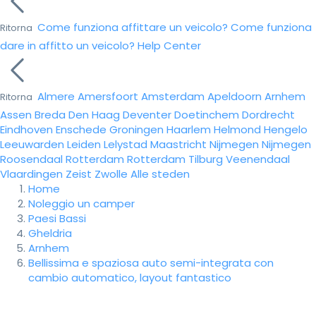
Come funziona affittare un veicolo?
Come funziona
Ritorna
dare in affitto un veicolo?
Help Center
Almere
Amersfoort
Amsterdam
Apeldoorn
Arnhem
Ritorna
Assen
Breda
Den Haag
Deventer
Doetinchem
Dordrecht
Eindhoven
Enschede
Groningen
Haarlem
Helmond
Hengelo
Leeuwarden
Leiden
Lelystad
Maastricht
Nijmegen
Nijmegen
Roosendaal
Rotterdam
Rotterdam
Tilburg
Veenendaal
Vlaardingen
Zeist
Zwolle
Alle steden
Home
Noleggio un camper
Paesi Bassi
Gheldria
Arnhem
Bellissima e spaziosa auto semi-integrata con
cambio automatico, layout fantastico