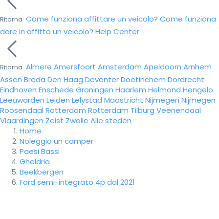
Come funziona affittare un veicolo?
Come funziona
Ritorna
dare in affitto un veicolo?
Help Center
Almere
Amersfoort
Amsterdam
Apeldoorn
Arnhem
Ritorna
Assen
Breda
Den Haag
Deventer
Doetinchem
Dordrecht
Eindhoven
Enschede
Groningen
Haarlem
Helmond
Hengelo
Leeuwarden
Leiden
Lelystad
Maastricht
Nijmegen
Nijmegen
Roosendaal
Rotterdam
Rotterdam
Tilburg
Veenendaal
Vlaardingen
Zeist
Zwolle
Alle steden
Home
Noleggio un camper
Paesi Bassi
Gheldria
Beekbergen
Ford semi-integrato 4p dal 2021