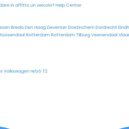
re in affitto un veicolo?
Help Center
ssen
Breda
Den Haag
Deventer
Doetinchem
Dordrecht
Eind
Roosendaal
Rotterdam
Rotterdam
Tilburg
Veenendaal
Vlaa
us Volkswagen retrò T2