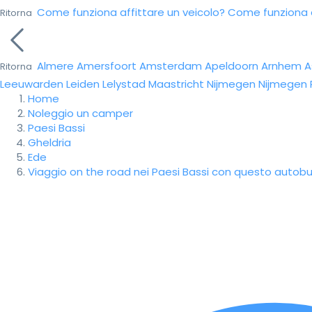
Come funziona affittare un veicolo?
Come funziona da
Ritorna
Almere
Amersfoort
Amsterdam
Apeldoorn
Arnhem
A
Ritorna
Leeuwarden
Leiden
Lelystad
Maastricht
Nijmegen
Nijmegen
Home
Noleggio un camper
Paesi Bassi
Gheldria
Ede
Viaggio on the road nei Paesi Bassi con questo autob