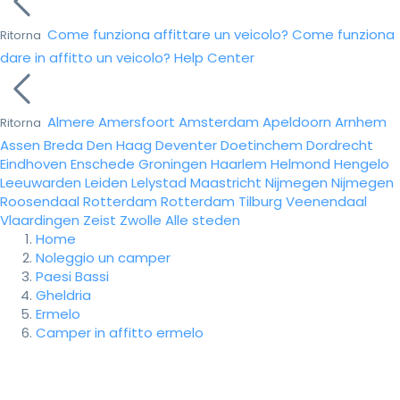
Come funziona affittare un veicolo?
Come funziona
Ritorna
dare in affitto un veicolo?
Help Center
Almere
Amersfoort
Amsterdam
Apeldoorn
Arnhem
Ritorna
Assen
Breda
Den Haag
Deventer
Doetinchem
Dordrecht
Eindhoven
Enschede
Groningen
Haarlem
Helmond
Hengelo
Leeuwarden
Leiden
Lelystad
Maastricht
Nijmegen
Nijmegen
Roosendaal
Rotterdam
Rotterdam
Tilburg
Veenendaal
Vlaardingen
Zeist
Zwolle
Alle steden
Home
Noleggio un camper
Paesi Bassi
Gheldria
Ermelo
Camper in affitto ermelo