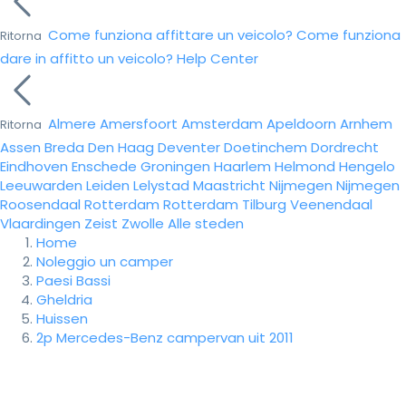
Come funziona affittare un veicolo?
Come funziona
Ritorna
dare in affitto un veicolo?
Help Center
Almere
Amersfoort
Amsterdam
Apeldoorn
Arnhem
Ritorna
Assen
Breda
Den Haag
Deventer
Doetinchem
Dordrecht
Eindhoven
Enschede
Groningen
Haarlem
Helmond
Hengelo
Leeuwarden
Leiden
Lelystad
Maastricht
Nijmegen
Nijmegen
Roosendaal
Rotterdam
Rotterdam
Tilburg
Veenendaal
Vlaardingen
Zeist
Zwolle
Alle steden
Home
Noleggio un camper
Paesi Bassi
Gheldria
Huissen
2p Mercedes-Benz campervan uit 2011