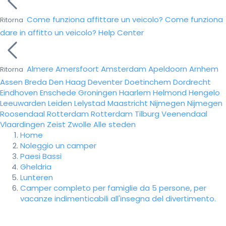
Come funziona affittare un veicolo?
Come funziona
Ritorna
dare in affitto un veicolo?
Help Center
Almere
Amersfoort
Amsterdam
Apeldoorn
Arnhem
Ritorna
Assen
Breda
Den Haag
Deventer
Doetinchem
Dordrecht
Eindhoven
Enschede
Groningen
Haarlem
Helmond
Hengelo
Leeuwarden
Leiden
Lelystad
Maastricht
Nijmegen
Nijmegen
Roosendaal
Rotterdam
Rotterdam
Tilburg
Veenendaal
Vlaardingen
Zeist
Zwolle
Alle steden
Home
Noleggio un camper
Paesi Bassi
Gheldria
Lunteren
Camper completo per famiglie da 5 persone, per
vacanze indimenticabili all'insegna del divertimento.