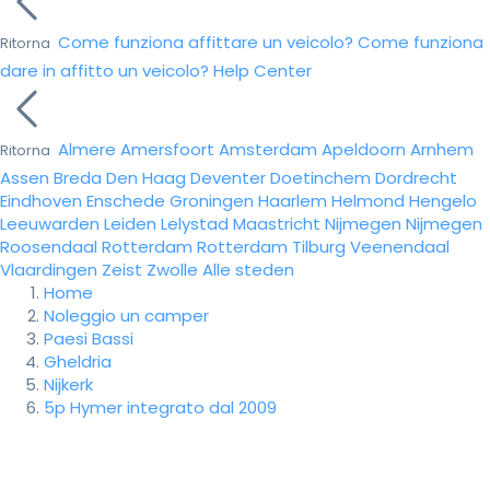
Come funziona affittare un veicolo?
Come funziona
Ritorna
dare in affitto un veicolo?
Help Center
Almere
Amersfoort
Amsterdam
Apeldoorn
Arnhem
Ritorna
Assen
Breda
Den Haag
Deventer
Doetinchem
Dordrecht
Eindhoven
Enschede
Groningen
Haarlem
Helmond
Hengelo
Leeuwarden
Leiden
Lelystad
Maastricht
Nijmegen
Nijmegen
Roosendaal
Rotterdam
Rotterdam
Tilburg
Veenendaal
Vlaardingen
Zeist
Zwolle
Alle steden
Home
Noleggio un camper
Paesi Bassi
Gheldria
Nijkerk
5p Hymer integrato dal 2009