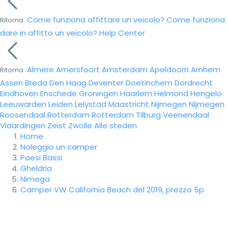
Come funziona affittare un veicolo?
Come funziona
Ritorna
dare in affitto un veicolo?
Help Center
Almere
Amersfoort
Amsterdam
Apeldoorn
Arnhem
Ritorna
Assen
Breda
Den Haag
Deventer
Doetinchem
Dordrecht
Eindhoven
Enschede
Groningen
Haarlem
Helmond
Hengelo
Leeuwarden
Leiden
Lelystad
Maastricht
Nijmegen
Nijmegen
Roosendaal
Rotterdam
Rotterdam
Tilburg
Veenendaal
Vlaardingen
Zeist
Zwolle
Alle steden
Home
Noleggio un camper
Paesi Bassi
Gheldria
Nimega
Camper VW California Beach del 2019, prezzo 5p