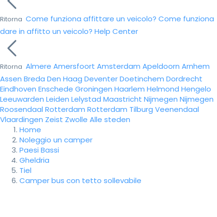
Come funziona affittare un veicolo?
Come funziona
Ritorna
dare in affitto un veicolo?
Help Center
Almere
Amersfoort
Amsterdam
Apeldoorn
Arnhem
Ritorna
Assen
Breda
Den Haag
Deventer
Doetinchem
Dordrecht
Eindhoven
Enschede
Groningen
Haarlem
Helmond
Hengelo
Leeuwarden
Leiden
Lelystad
Maastricht
Nijmegen
Nijmegen
Roosendaal
Rotterdam
Rotterdam
Tilburg
Veenendaal
Vlaardingen
Zeist
Zwolle
Alle steden
Home
Noleggio un camper
Paesi Bassi
Gheldria
Tiel
Camper bus con tetto sollevabile