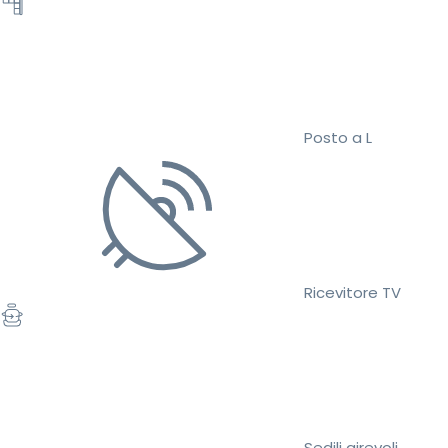
Posto a L
Ricevitore TV
Sedili girevoli