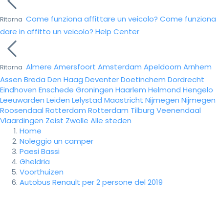
Come funziona affittare un veicolo?
Come funziona
Ritorna
dare in affitto un veicolo?
Help Center
Almere
Amersfoort
Amsterdam
Apeldoorn
Arnhem
Ritorna
Assen
Breda
Den Haag
Deventer
Doetinchem
Dordrecht
Eindhoven
Enschede
Groningen
Haarlem
Helmond
Hengelo
Leeuwarden
Leiden
Lelystad
Maastricht
Nijmegen
Nijmegen
Roosendaal
Rotterdam
Rotterdam
Tilburg
Veenendaal
Vlaardingen
Zeist
Zwolle
Alle steden
Home
Noleggio un camper
Paesi Bassi
Gheldria
Voorthuizen
Autobus Renault per 2 persone del 2019