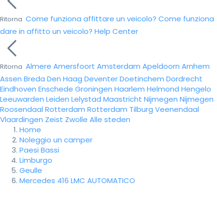
Come funziona affittare un veicolo?
Come funziona
Ritorna
dare in affitto un veicolo?
Help Center
Almere
Amersfoort
Amsterdam
Apeldoorn
Arnhem
Ritorna
Assen
Breda
Den Haag
Deventer
Doetinchem
Dordrecht
Eindhoven
Enschede
Groningen
Haarlem
Helmond
Hengelo
Leeuwarden
Leiden
Lelystad
Maastricht
Nijmegen
Nijmegen
Roosendaal
Rotterdam
Rotterdam
Tilburg
Veenendaal
Vlaardingen
Zeist
Zwolle
Alle steden
Home
Noleggio un camper
Paesi Bassi
Limburgo
Geulle
Mercedes 416 LMC AUTOMATICO