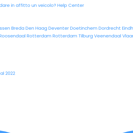
re in affitto un veicolo?
Help Center
ssen
Breda
Den Haag
Deventer
Doetinchem
Dordrecht
Eind
Roosendaal
Rotterdam
Rotterdam
Tilburg
Veenendaal
Vlaa
al 2022