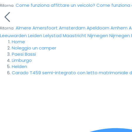
Come funziona affittare un veicolo?
Come funziona da
Ritorna
Almere
Amersfoort
Amsterdam
Apeldoorn
Arnhem
A
Ritorna
Leeuwarden
Leiden
Lelystad
Maastricht
Nijmegen
Nijmegen
Home
Noleggio un camper
Paesi Bassi
Limburgo
Helden
Carado T459 semi-integrato con letto matrimoniale d