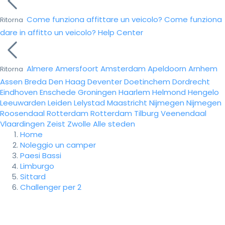
Come funziona affittare un veicolo?
Come funziona
Ritorna
dare in affitto un veicolo?
Help Center
Almere
Amersfoort
Amsterdam
Apeldoorn
Arnhem
Ritorna
Assen
Breda
Den Haag
Deventer
Doetinchem
Dordrecht
Eindhoven
Enschede
Groningen
Haarlem
Helmond
Hengelo
Leeuwarden
Leiden
Lelystad
Maastricht
Nijmegen
Nijmegen
Roosendaal
Rotterdam
Rotterdam
Tilburg
Veenendaal
Vlaardingen
Zeist
Zwolle
Alle steden
Home
Noleggio un camper
Paesi Bassi
Limburgo
Sittard
Challenger per 2