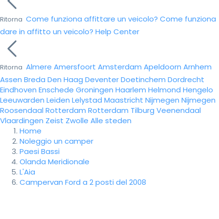
Come funziona affittare un veicolo?
Come funziona
Ritorna
dare in affitto un veicolo?
Help Center
Almere
Amersfoort
Amsterdam
Apeldoorn
Arnhem
Ritorna
Assen
Breda
Den Haag
Deventer
Doetinchem
Dordrecht
Eindhoven
Enschede
Groningen
Haarlem
Helmond
Hengelo
Leeuwarden
Leiden
Lelystad
Maastricht
Nijmegen
Nijmegen
Roosendaal
Rotterdam
Rotterdam
Tilburg
Veenendaal
Vlaardingen
Zeist
Zwolle
Alle steden
Home
Noleggio un camper
Paesi Bassi
Olanda Meridionale
L'Aia
Campervan Ford a 2 posti del 2008