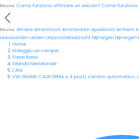
Come funziona affittare un veicolo?
Come funziona da
Ritorna
Almere
Amersfoort
Amsterdam
Apeldoorn
Arnhem
A
Ritorna
Leeuwarden
Leiden
Lelystad
Maastricht
Nijmegen
Nijmegen
Home
Noleggio un camper
Paesi Bassi
Olanda Meridionale
L'Aia
VW GRAND CALIFORNIA a 4 posti, cambio automatico, a