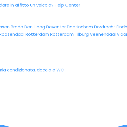
re in affitto un veicolo?
Help Center
ssen
Breda
Den Haag
Deventer
Doetinchem
Dordrecht
Eind
Roosendaal
Rotterdam
Rotterdam
Tilburg
Veenendaal
Vlaa
ria condizionata, doccia e WC