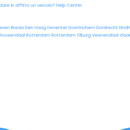
re in affitto un veicolo?
Help Center
ssen
Breda
Den Haag
Deventer
Doetinchem
Dordrecht
Eind
Roosendaal
Rotterdam
Rotterdam
Tilburg
Veenendaal
Vlaa