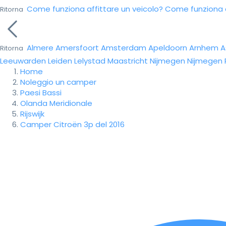
Come funziona affittare un veicolo?
Come funziona da
Ritorna
Almere
Amersfoort
Amsterdam
Apeldoorn
Arnhem
A
Ritorna
Leeuwarden
Leiden
Lelystad
Maastricht
Nijmegen
Nijmegen
Home
Noleggio un camper
Paesi Bassi
Olanda Meridionale
Rijswijk
Camper Citroën 3p del 2016