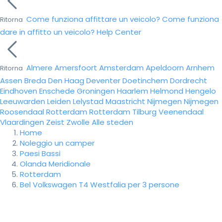
Come funziona affittare un veicolo?
Come funziona
Ritorna
dare in affitto un veicolo?
Help Center
Almere
Amersfoort
Amsterdam
Apeldoorn
Arnhem
Ritorna
Assen
Breda
Den Haag
Deventer
Doetinchem
Dordrecht
Eindhoven
Enschede
Groningen
Haarlem
Helmond
Hengelo
Leeuwarden
Leiden
Lelystad
Maastricht
Nijmegen
Nijmegen
Roosendaal
Rotterdam
Rotterdam
Tilburg
Veenendaal
Vlaardingen
Zeist
Zwolle
Alle steden
Home
Noleggio un camper
Paesi Bassi
Olanda Meridionale
Rotterdam
Bel Volkswagen T4 Westfalia per 3 persone