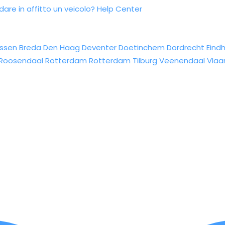
re in affitto un veicolo?
Help Center
ssen
Breda
Den Haag
Deventer
Doetinchem
Dordrecht
Eind
Roosendaal
Rotterdam
Rotterdam
Tilburg
Veenendaal
Vlaa