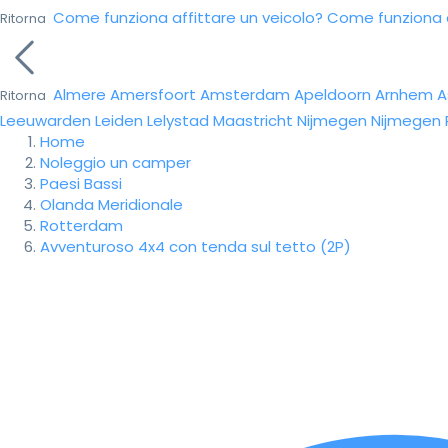
Come funziona affittare un veicolo?
Come funziona da
Ritorna
Almere
Amersfoort
Amsterdam
Apeldoorn
Arnhem
A
Ritorna
Leeuwarden
Leiden
Lelystad
Maastricht
Nijmegen
Nijmegen
Home
Noleggio un camper
Paesi Bassi
Olanda Meridionale
Rotterdam
Avventuroso 4x4 con tenda sul tetto (2P)