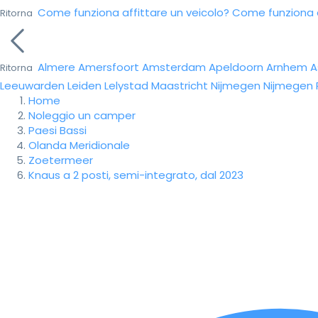
Come funziona affittare un veicolo?
Come funziona da
Ritorna
Almere
Amersfoort
Amsterdam
Apeldoorn
Arnhem
A
Ritorna
Leeuwarden
Leiden
Lelystad
Maastricht
Nijmegen
Nijmegen
Home
Noleggio un camper
Paesi Bassi
Olanda Meridionale
Zoetermeer
Knaus a 2 posti, semi-integrato, dal 2023