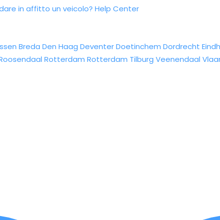
re in affitto un veicolo?
Help Center
ssen
Breda
Den Haag
Deventer
Doetinchem
Dordrecht
Eind
Roosendaal
Rotterdam
Rotterdam
Tilburg
Veenendaal
Vlaa