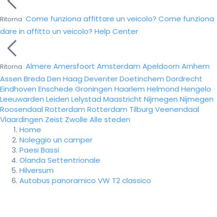
Come funziona affittare un veicolo?
Come funziona
Ritorna
dare in affitto un veicolo?
Help Center
Almere
Amersfoort
Amsterdam
Apeldoorn
Arnhem
Ritorna
Assen
Breda
Den Haag
Deventer
Doetinchem
Dordrecht
Eindhoven
Enschede
Groningen
Haarlem
Helmond
Hengelo
Leeuwarden
Leiden
Lelystad
Maastricht
Nijmegen
Nijmegen
Roosendaal
Rotterdam
Rotterdam
Tilburg
Veenendaal
Vlaardingen
Zeist
Zwolle
Alle steden
Home
Noleggio un camper
Paesi Bassi
Olanda Settentrionale
Hilversum
Autobus panoramico VW T2 classico