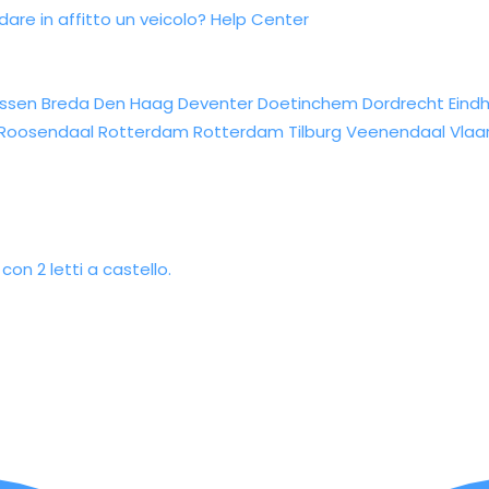
re in affitto un veicolo?
Help Center
ssen
Breda
Den Haag
Deventer
Doetinchem
Dordrecht
Eind
Roosendaal
Rotterdam
Rotterdam
Tilburg
Veenendaal
Vlaa
on 2 letti a castello.