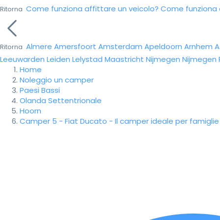
Come funziona affittare un veicolo?
Come funziona da
Ritorna
Almere
Amersfoort
Amsterdam
Apeldoorn
Arnhem
A
Ritorna
Leeuwarden
Leiden
Lelystad
Maastricht
Nijmegen
Nijmegen
Home
Noleggio un camper
Paesi Bassi
Olanda Settentrionale
Hoorn
Camper 5 - Fiat Ducato - Il camper ideale per famiglie c