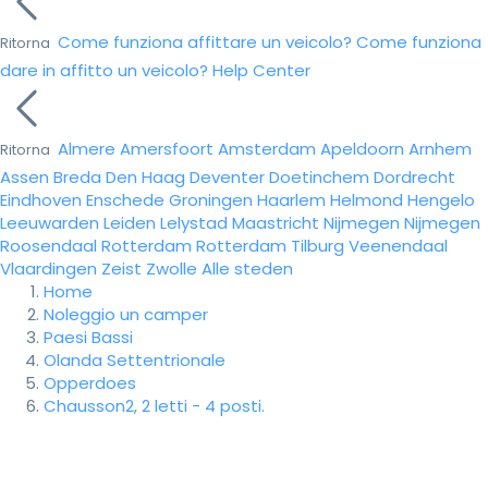
Come funziona affittare un veicolo?
Come funziona
Ritorna
dare in affitto un veicolo?
Help Center
Almere
Amersfoort
Amsterdam
Apeldoorn
Arnhem
Ritorna
Assen
Breda
Den Haag
Deventer
Doetinchem
Dordrecht
Eindhoven
Enschede
Groningen
Haarlem
Helmond
Hengelo
Leeuwarden
Leiden
Lelystad
Maastricht
Nijmegen
Nijmegen
Roosendaal
Rotterdam
Rotterdam
Tilburg
Veenendaal
Vlaardingen
Zeist
Zwolle
Alle steden
Home
Noleggio un camper
Paesi Bassi
Olanda Settentrionale
Opperdoes
Chausson2, 2 letti - 4 posti.