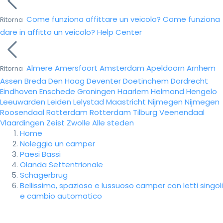
Come funziona affittare un veicolo?
Come funziona
Ritorna
dare in affitto un veicolo?
Help Center
Almere
Amersfoort
Amsterdam
Apeldoorn
Arnhem
Ritorna
Assen
Breda
Den Haag
Deventer
Doetinchem
Dordrecht
Eindhoven
Enschede
Groningen
Haarlem
Helmond
Hengelo
Leeuwarden
Leiden
Lelystad
Maastricht
Nijmegen
Nijmegen
Roosendaal
Rotterdam
Rotterdam
Tilburg
Veenendaal
Vlaardingen
Zeist
Zwolle
Alle steden
Home
Noleggio un camper
Paesi Bassi
Olanda Settentrionale
Schagerbrug
Bellissimo, spazioso e lussuoso camper con letti singoli
e cambio automatico