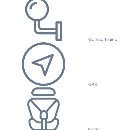
Gancio traino
GPS
Isofix