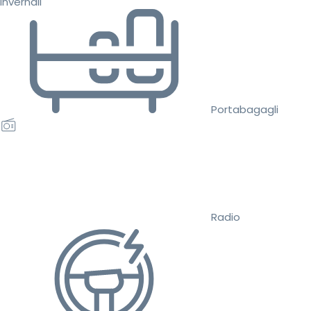
invernali
Portabagagli
Radio