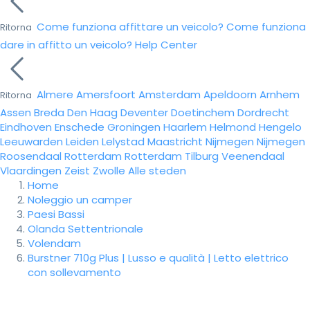
Come funziona affittare un veicolo?
Come funziona
Ritorna
dare in affitto un veicolo?
Help Center
Almere
Amersfoort
Amsterdam
Apeldoorn
Arnhem
Ritorna
Assen
Breda
Den Haag
Deventer
Doetinchem
Dordrecht
Eindhoven
Enschede
Groningen
Haarlem
Helmond
Hengelo
Leeuwarden
Leiden
Lelystad
Maastricht
Nijmegen
Nijmegen
Roosendaal
Rotterdam
Rotterdam
Tilburg
Veenendaal
Vlaardingen
Zeist
Zwolle
Alle steden
Home
Noleggio un camper
Paesi Bassi
Olanda Settentrionale
Volendam
Burstner 710g Plus | Lusso e qualità | Letto elettrico
con sollevamento