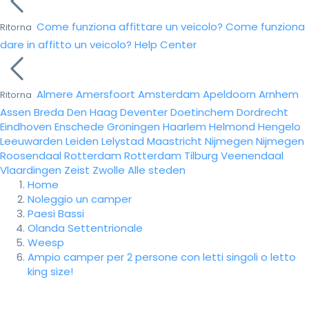
Come funziona affittare un veicolo?
Come funziona
Ritorna
dare in affitto un veicolo?
Help Center
Almere
Amersfoort
Amsterdam
Apeldoorn
Arnhem
Ritorna
Assen
Breda
Den Haag
Deventer
Doetinchem
Dordrecht
Eindhoven
Enschede
Groningen
Haarlem
Helmond
Hengelo
Leeuwarden
Leiden
Lelystad
Maastricht
Nijmegen
Nijmegen
Roosendaal
Rotterdam
Rotterdam
Tilburg
Veenendaal
Vlaardingen
Zeist
Zwolle
Alle steden
Home
Noleggio un camper
Paesi Bassi
Olanda Settentrionale
Weesp
Ampio camper per 2 persone con letti singoli o letto
king size!