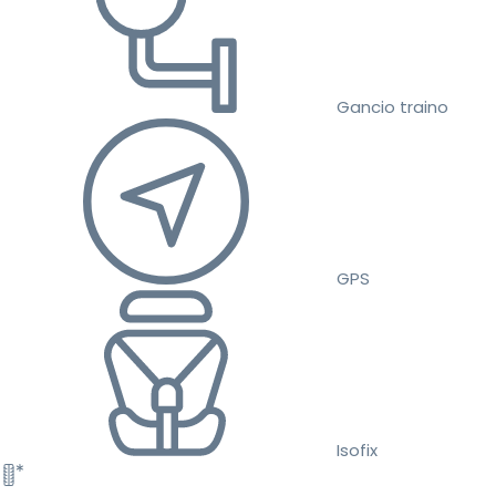
Gancio traino
GPS
Isofix