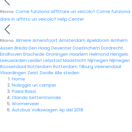
Come funziona affittare un veicolo?
Come funziona
Ritorna
dare in affitto un veicolo?
Help Center
Almere
Amersfoort
Amsterdam
Apeldoorn
Arnhem
Ritorna
Assen
Breda
Den Haag
Deventer
Doetinchem
Dordrecht
Eindhoven
Enschede
Groningen
Haarlem
Helmond
Hengelo
Leeuwarden
Leiden
Lelystad
Maastricht
Nijmegen
Nijmegen
Roosendaal
Rotterdam
Rotterdam
Tilburg
Veenendaal
Vlaardingen
Zeist
Zwolle
Alle steden
Home
Noleggio un camper
Paesi Bassi
Olanda Settentrionale
Wormerveer
Autobus Volkswagen 4p del 2018