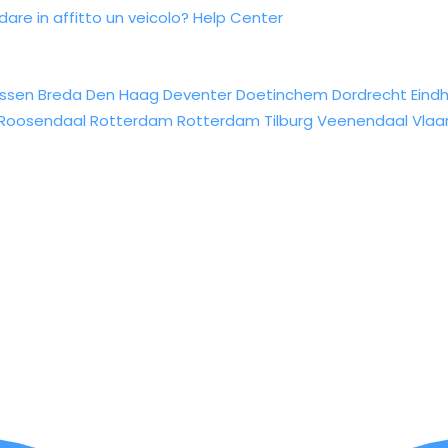
re in affitto un veicolo?
Help Center
ssen
Breda
Den Haag
Deventer
Doetinchem
Dordrecht
Eind
Roosendaal
Rotterdam
Rotterdam
Tilburg
Veenendaal
Vlaa