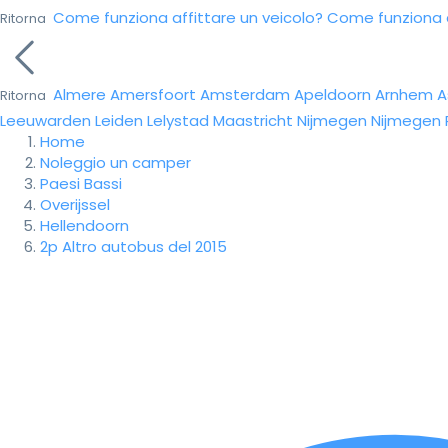
Come funziona affittare un veicolo?
Come funziona da
Ritorna
Almere
Amersfoort
Amsterdam
Apeldoorn
Arnhem
A
Ritorna
Leeuwarden
Leiden
Lelystad
Maastricht
Nijmegen
Nijmegen
Home
Noleggio un camper
Paesi Bassi
Overijssel
Hellendoorn
2p Altro autobus del 2015