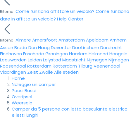
Come funziona affittare un veicolo?
Come funziona
Ritorna
dare in affitto un veicolo?
Help Center
Almere
Amersfoort
Amsterdam
Apeldoorn
Arnhem
Ritorna
Assen
Breda
Den Haag
Deventer
Doetinchem
Dordrecht
Eindhoven
Enschede
Groningen
Haarlem
Helmond
Hengelo
Leeuwarden
Leiden
Lelystad
Maastricht
Nijmegen
Nijmegen
Roosendaal
Rotterdam
Rotterdam
Tilburg
Veenendaal
Vlaardingen
Zeist
Zwolle
Alle steden
Home
Noleggio un camper
Paesi Bassi
Overijssel
Weerselo
Camper da 5 persone con letto basculante elettrico
e letti lunghi