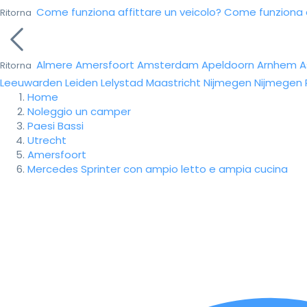
Come funziona affittare un veicolo?
Come funziona da
Ritorna
Almere
Amersfoort
Amsterdam
Apeldoorn
Arnhem
A
Ritorna
Leeuwarden
Leiden
Lelystad
Maastricht
Nijmegen
Nijmegen
Home
Noleggio un camper
Paesi Bassi
Utrecht
Amersfoort
Mercedes Sprinter con ampio letto e ampia cucina