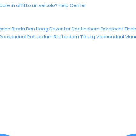
re in affitto un veicolo?
Help Center
ssen
Breda
Den Haag
Deventer
Doetinchem
Dordrecht
Eind
Roosendaal
Rotterdam
Rotterdam
Tilburg
Veenendaal
Vlaa