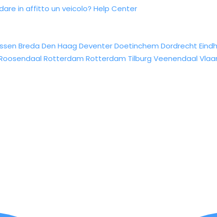
re in affitto un veicolo?
Help Center
ssen
Breda
Den Haag
Deventer
Doetinchem
Dordrecht
Eind
Roosendaal
Rotterdam
Rotterdam
Tilburg
Veenendaal
Vlaa