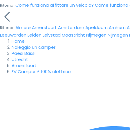
Come funziona affittare un veicolo?
Come funziona da
Ritorna
Almere
Amersfoort
Amsterdam
Apeldoorn
Arnhem
A
Ritorna
Leeuwarden
Leiden
Lelystad
Maastricht
Nijmegen
Nijmegen
Home
Noleggio un camper
Paesi Bassi
Utrecht
Amersfoort
EV Camper ⚡️ 100% elettrico