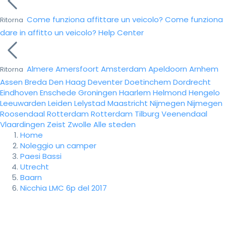
Come funziona affittare un veicolo?
Come funziona
Ritorna
dare in affitto un veicolo?
Help Center
Almere
Amersfoort
Amsterdam
Apeldoorn
Arnhem
Ritorna
Assen
Breda
Den Haag
Deventer
Doetinchem
Dordrecht
Eindhoven
Enschede
Groningen
Haarlem
Helmond
Hengelo
Leeuwarden
Leiden
Lelystad
Maastricht
Nijmegen
Nijmegen
Roosendaal
Rotterdam
Rotterdam
Tilburg
Veenendaal
Vlaardingen
Zeist
Zwolle
Alle steden
Home
Noleggio un camper
Paesi Bassi
Utrecht
Baarn
Nicchia LMC 6p del 2017