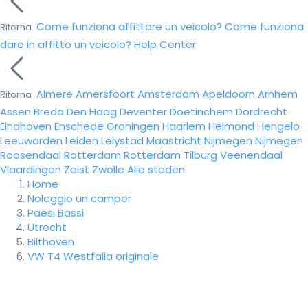
Come funziona affittare un veicolo?
Come funziona
Ritorna
dare in affitto un veicolo?
Help Center
Almere
Amersfoort
Amsterdam
Apeldoorn
Arnhem
Ritorna
Assen
Breda
Den Haag
Deventer
Doetinchem
Dordrecht
Eindhoven
Enschede
Groningen
Haarlem
Helmond
Hengelo
Leeuwarden
Leiden
Lelystad
Maastricht
Nijmegen
Nijmegen
Roosendaal
Rotterdam
Rotterdam
Tilburg
Veenendaal
Vlaardingen
Zeist
Zwolle
Alle steden
Home
Noleggio un camper
Paesi Bassi
Utrecht
Bilthoven
VW T4 Westfalia originale