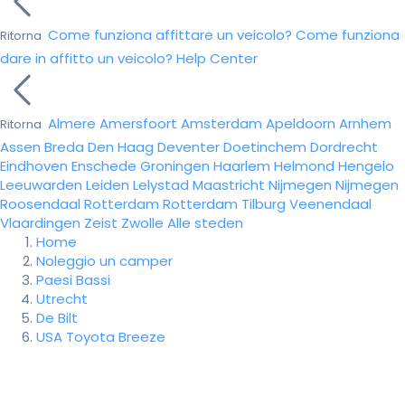
Come funziona affittare un veicolo?
Come funziona
Ritorna
dare in affitto un veicolo?
Help Center
Almere
Amersfoort
Amsterdam
Apeldoorn
Arnhem
Ritorna
Assen
Breda
Den Haag
Deventer
Doetinchem
Dordrecht
Eindhoven
Enschede
Groningen
Haarlem
Helmond
Hengelo
Leeuwarden
Leiden
Lelystad
Maastricht
Nijmegen
Nijmegen
Roosendaal
Rotterdam
Rotterdam
Tilburg
Veenendaal
Vlaardingen
Zeist
Zwolle
Alle steden
Home
Noleggio un camper
Paesi Bassi
Utrecht
De Bilt
USA Toyota Breeze