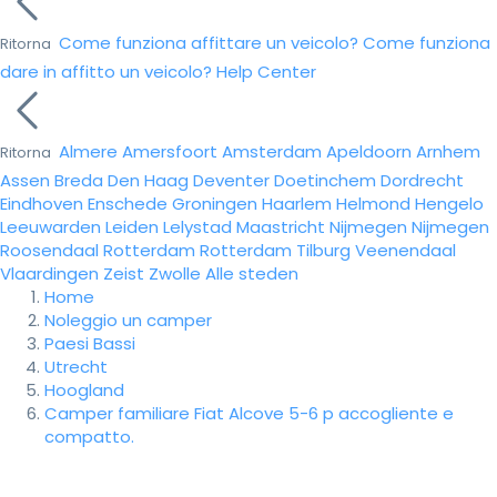
Come funziona affittare un veicolo?
Come funziona
Ritorna
dare in affitto un veicolo?
Help Center
Almere
Amersfoort
Amsterdam
Apeldoorn
Arnhem
Ritorna
Assen
Breda
Den Haag
Deventer
Doetinchem
Dordrecht
Eindhoven
Enschede
Groningen
Haarlem
Helmond
Hengelo
Leeuwarden
Leiden
Lelystad
Maastricht
Nijmegen
Nijmegen
Roosendaal
Rotterdam
Rotterdam
Tilburg
Veenendaal
Vlaardingen
Zeist
Zwolle
Alle steden
Home
Noleggio un camper
Paesi Bassi
Utrecht
Hoogland
Camper familiare Fiat Alcove 5-6 p accogliente e
compatto.