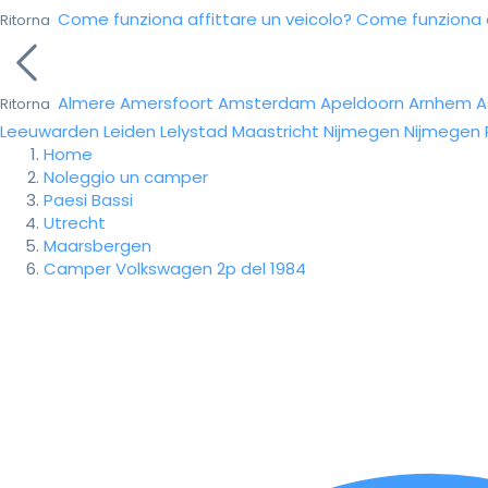
Come funziona affittare un veicolo?
Come funziona da
Ritorna
Almere
Amersfoort
Amsterdam
Apeldoorn
Arnhem
A
Ritorna
Leeuwarden
Leiden
Lelystad
Maastricht
Nijmegen
Nijmegen
Home
Noleggio un camper
Paesi Bassi
Utrecht
Maarsbergen
Camper Volkswagen 2p del 1984