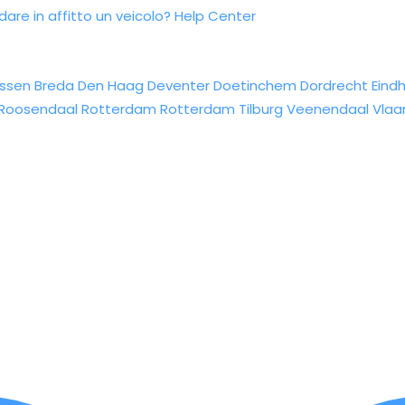
re in affitto un veicolo?
Help Center
ssen
Breda
Den Haag
Deventer
Doetinchem
Dordrecht
Eind
Roosendaal
Rotterdam
Rotterdam
Tilburg
Veenendaal
Vlaa