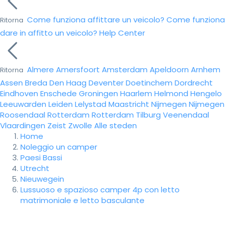
Come funziona affittare un veicolo?
Come funziona
Ritorna
dare in affitto un veicolo?
Help Center
Almere
Amersfoort
Amsterdam
Apeldoorn
Arnhem
Ritorna
Assen
Breda
Den Haag
Deventer
Doetinchem
Dordrecht
Eindhoven
Enschede
Groningen
Haarlem
Helmond
Hengelo
Leeuwarden
Leiden
Lelystad
Maastricht
Nijmegen
Nijmegen
Roosendaal
Rotterdam
Rotterdam
Tilburg
Veenendaal
Vlaardingen
Zeist
Zwolle
Alle steden
Home
Noleggio un camper
Paesi Bassi
Utrecht
Nieuwegein
Lussuoso e spazioso camper 4p con letto
matrimoniale e letto basculante