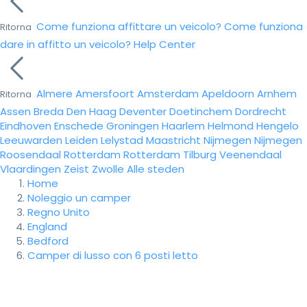
Come funziona affittare un veicolo?
Come funziona
Ritorna
dare in affitto un veicolo?
Help Center
Almere
Amersfoort
Amsterdam
Apeldoorn
Arnhem
Ritorna
Assen
Breda
Den Haag
Deventer
Doetinchem
Dordrecht
Eindhoven
Enschede
Groningen
Haarlem
Helmond
Hengelo
Leeuwarden
Leiden
Lelystad
Maastricht
Nijmegen
Nijmegen
Roosendaal
Rotterdam
Rotterdam
Tilburg
Veenendaal
Vlaardingen
Zeist
Zwolle
Alle steden
Home
Noleggio un camper
Regno Unito
England
Bedford
Camper di lusso con 6 posti letto