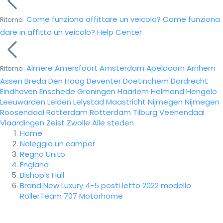
Come funziona affittare un veicolo?
Come funziona
Ritorna
dare in affitto un veicolo?
Help Center
Almere
Amersfoort
Amsterdam
Apeldoorn
Arnhem
Ritorna
Assen
Breda
Den Haag
Deventer
Doetinchem
Dordrecht
Eindhoven
Enschede
Groningen
Haarlem
Helmond
Hengelo
Leeuwarden
Leiden
Lelystad
Maastricht
Nijmegen
Nijmegen
Roosendaal
Rotterdam
Rotterdam
Tilburg
Veenendaal
Vlaardingen
Zeist
Zwolle
Alle steden
Home
Noleggio un camper
Regno Unito
England
Bishop's Hull
Brand New Luxury 4-5 posti letto 2022 modello
RollerTeam 707 Motorhome