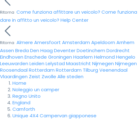
Come funziona affittare un veicolo?
Come funziona
Ritorna
dare in affitto un veicolo?
Help Center
Almere
Amersfoort
Amsterdam
Apeldoorn
Arnhem
Ritorna
Assen
Breda
Den Haag
Deventer
Doetinchem
Dordrecht
Eindhoven
Enschede
Groningen
Haarlem
Helmond
Hengelo
Leeuwarden
Leiden
Lelystad
Maastricht
Nijmegen
Nijmegen
Roosendaal
Rotterdam
Rotterdam
Tilburg
Veenendaal
Vlaardingen
Zeist
Zwolle
Alle steden
Home
Noleggio un camper
Regno Unito
England
Carnforth
Unique 4X4 Campervan giapponese