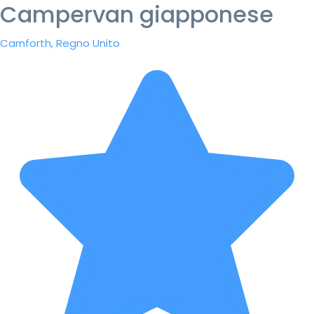
Campervan giapponese
Carnforth, Regno Unito