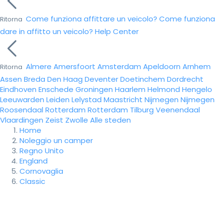
Come funziona affittare un veicolo?
Come funziona
Ritorna
dare in affitto un veicolo?
Help Center
Almere
Amersfoort
Amsterdam
Apeldoorn
Arnhem
Ritorna
Assen
Breda
Den Haag
Deventer
Doetinchem
Dordrecht
Eindhoven
Enschede
Groningen
Haarlem
Helmond
Hengelo
Leeuwarden
Leiden
Lelystad
Maastricht
Nijmegen
Nijmegen
Roosendaal
Rotterdam
Rotterdam
Tilburg
Veenendaal
Vlaardingen
Zeist
Zwolle
Alle steden
Home
Noleggio un camper
Regno Unito
England
Cornovaglia
Classic