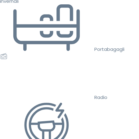
invernali
Portabagagli
Radio