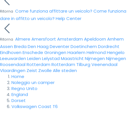
Come funziona affittare un veicolo?
Come funziona
Ritorna
dare in affitto un veicolo?
Help Center
Almere
Amersfoort
Amsterdam
Apeldoorn
Arnhem
Ritorna
Assen
Breda
Den Haag
Deventer
Doetinchem
Dordrecht
Eindhoven
Enschede
Groningen
Haarlem
Helmond
Hengelo
Leeuwarden
Leiden
Lelystad
Maastricht
Nijmegen
Nijmegen
Roosendaal
Rotterdam
Rotterdam
Tilburg
Veenendaal
Vlaardingen
Zeist
Zwolle
Alle steden
Home
Noleggio un camper
Regno Unito
England
Dorset
Volkswagen Coast T6