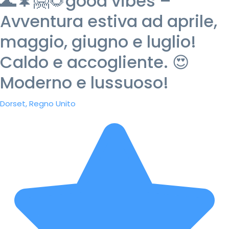
🌊🌲🤗🌻good vibes –
Avventura estiva ad aprile,
maggio, giugno e luglio!
Caldo e accogliente. 😍
Moderno e lussuoso!
Dorset, Regno Unito