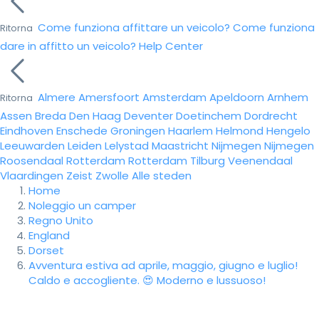
Come funziona affittare un veicolo?
Come funziona
Ritorna
dare in affitto un veicolo?
Help Center
Almere
Amersfoort
Amsterdam
Apeldoorn
Arnhem
Ritorna
Assen
Breda
Den Haag
Deventer
Doetinchem
Dordrecht
Eindhoven
Enschede
Groningen
Haarlem
Helmond
Hengelo
Leeuwarden
Leiden
Lelystad
Maastricht
Nijmegen
Nijmegen
Roosendaal
Rotterdam
Rotterdam
Tilburg
Veenendaal
Vlaardingen
Zeist
Zwolle
Alle steden
Home
Noleggio un camper
Regno Unito
England
Dorset
Avventura estiva ad aprile, maggio, giugno e luglio!
Caldo e accogliente. 😍 Moderno e lussuoso!