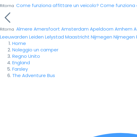
Come funziona affittare un veicolo?
Come funziona da
Ritorna
Almere
Amersfoort
Amsterdam
Apeldoorn
Arnhem
A
Ritorna
Leeuwarden
Leiden
Lelystad
Maastricht
Nijmegen
Nijmegen
Home
Noleggio un camper
Regno Unito
England
Farsley
The Adventure Bus