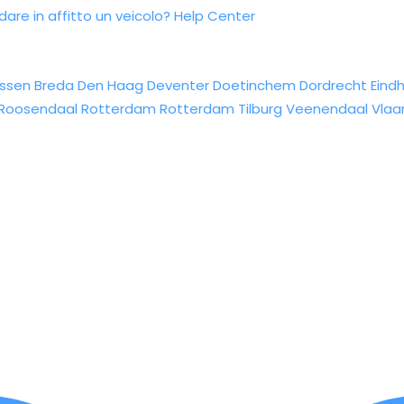
re in affitto un veicolo?
Help Center
ssen
Breda
Den Haag
Deventer
Doetinchem
Dordrecht
Eind
Roosendaal
Rotterdam
Rotterdam
Tilburg
Veenendaal
Vlaa