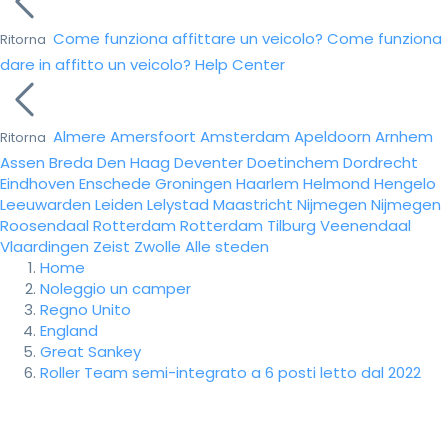
Come funziona affittare un veicolo?
Come funziona
Ritorna
dare in affitto un veicolo?
Help Center
Almere
Amersfoort
Amsterdam
Apeldoorn
Arnhem
Ritorna
Assen
Breda
Den Haag
Deventer
Doetinchem
Dordrecht
Eindhoven
Enschede
Groningen
Haarlem
Helmond
Hengelo
Leeuwarden
Leiden
Lelystad
Maastricht
Nijmegen
Nijmegen
Roosendaal
Rotterdam
Rotterdam
Tilburg
Veenendaal
Vlaardingen
Zeist
Zwolle
Alle steden
Home
Noleggio un camper
Regno Unito
England
Great Sankey
Roller Team semi-integrato a 6 posti letto dal 2022