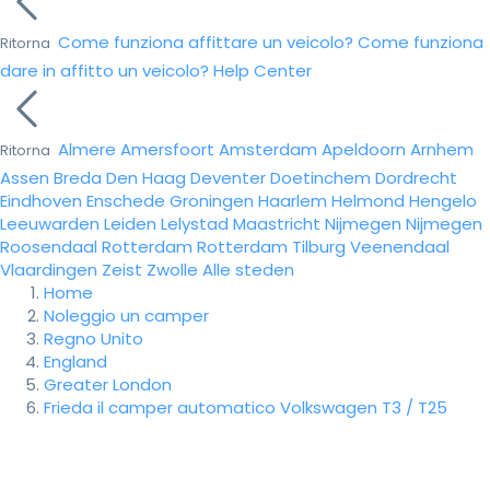
Come funziona affittare un veicolo?
Come funziona
Ritorna
dare in affitto un veicolo?
Help Center
Almere
Amersfoort
Amsterdam
Apeldoorn
Arnhem
Ritorna
Assen
Breda
Den Haag
Deventer
Doetinchem
Dordrecht
Eindhoven
Enschede
Groningen
Haarlem
Helmond
Hengelo
Leeuwarden
Leiden
Lelystad
Maastricht
Nijmegen
Nijmegen
Roosendaal
Rotterdam
Rotterdam
Tilburg
Veenendaal
Vlaardingen
Zeist
Zwolle
Alle steden
Home
Noleggio un camper
Regno Unito
England
Greater London
Frieda il camper automatico Volkswagen T3 / T25