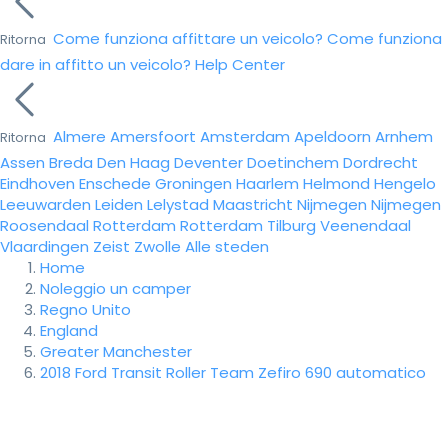
Come funziona affittare un veicolo?
Come funziona
Ritorna
dare in affitto un veicolo?
Help Center
Almere
Amersfoort
Amsterdam
Apeldoorn
Arnhem
Ritorna
Assen
Breda
Den Haag
Deventer
Doetinchem
Dordrecht
Eindhoven
Enschede
Groningen
Haarlem
Helmond
Hengelo
Leeuwarden
Leiden
Lelystad
Maastricht
Nijmegen
Nijmegen
Roosendaal
Rotterdam
Rotterdam
Tilburg
Veenendaal
Vlaardingen
Zeist
Zwolle
Alle steden
Home
Noleggio un camper
Regno Unito
England
Greater Manchester
2018 Ford Transit Roller Team Zefiro 690 automatico