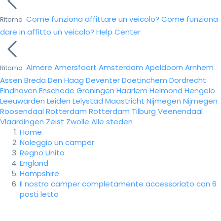
Come funziona affittare un veicolo?
Come funziona
Ritorna
dare in affitto un veicolo?
Help Center
Almere
Amersfoort
Amsterdam
Apeldoorn
Arnhem
Ritorna
Assen
Breda
Den Haag
Deventer
Doetinchem
Dordrecht
Eindhoven
Enschede
Groningen
Haarlem
Helmond
Hengelo
Leeuwarden
Leiden
Lelystad
Maastricht
Nijmegen
Nijmegen
Roosendaal
Rotterdam
Rotterdam
Tilburg
Veenendaal
Vlaardingen
Zeist
Zwolle
Alle steden
Home
Noleggio un camper
Regno Unito
England
Hampshire
Il nostro camper completamente accessoriato con 6
posti letto